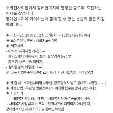
소화천사의집에서 장애인복지에 열정을 쏟으며
,
도전하는
인재를 찾습니다
.
장애인복지에 기여하는데 함께 할 수 있는 분들의 많은 지원
바랍니다
.
◈
모집기간
: 2018
년
12
월
11
일
(
화
) ~ 12
월
24
일
(
월
)
까지
◈
모집분야 및 인원
:
생활지도원
3
명
◈
제출서류
-
이력서
(
자격사항 기재
) 1
부
-
자기소개서
(
지원동기
,
포부
,
실무경력 등
) 1
부
-
자격증 사본
1
부
(
해당자
)
-
경력증명서
(
해당자
) 1
부
※
모든 서류에 주민등록번호 미표기
,
사진 미첨부
(
미부착
)
요망
◈
제 출 처
:
소화천사의집 사무실
(
광주광역시 남구 용대로
74
번길
25-1)
◈
제출방법
:
우편 및 방문접수
(
※
이메일 접수는 받지 않습니다
.)
◈
지원자격
-
「
사회복지사업법
」
에 따른 사회복지사 자격증을 가진 사람
​
-
사회복지사업법 제
35
조의
2
결격사유에 해당되지 아니한 자
,
장애인복지법 제
59
조의
3
및 장애인복지법