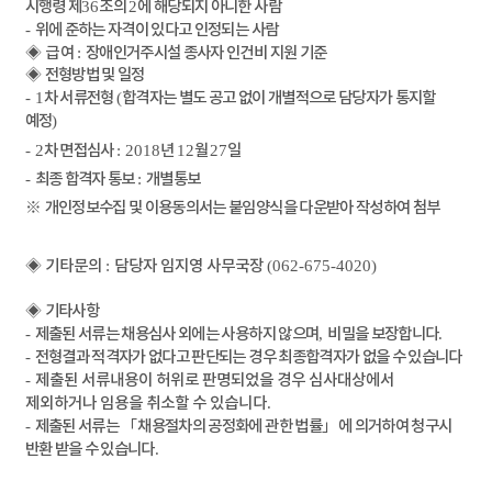
시행령 제
36
조의
2
에 해당되지 아니한 사람
-
위에 준하는 자격이 있다고 인정되는 사람
◈
급 여
:
장애인거주시설 종사자 인건비 지원 기준
◈
전형방법 및 일정
- 1
차 서류전형
(
합격자는 별도 공고 없이 개별적으로 담당자가 통지할
예정
)
- 2
차 면접심사
: 2018
년
12
월
27
일
-
최종 합격자 통보
:
개별통보
※
개인정보수집 및 이용동의서는 붙임양식을 다운받아 작성하여 첨부
◈
기타문의
:
담당자 임지영 사무국장
(062-675-4020)
◈
기타사항
-
제출된 서류는 채용심사 외에는 사용하지 않으며
,
비밀을 보장합니다
.
-
전형결과 적격자가 없다고 판단되는 경우 최종합격자가 없을 수 있습니다
-
제출된 서류내용이 허위로 판명되었을 경우 심사대상에서
제외하거나 임용을 취소할 수 있습니다
.
-
제출된 서류는
「
채용절차의 공정화에 관한 법률
」
에 의거하여 청구시
반환 받을 수 있습니다
.